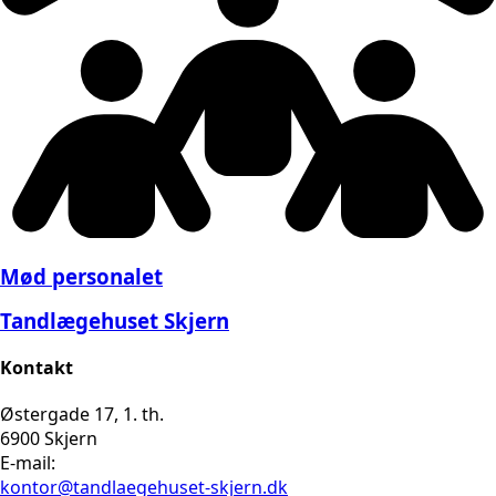
Mød personalet
Tandlægehuset Skjern
Kontakt
Østergade 17, 1. th.
6900 Skjern
E-mail:
kontor@tandlaegehuset-skjern.dk